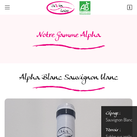


60 Rue de Contres
41700 OISLY
06 10 89 26 11
Notre Gamme Alpha
Alpha Blanc Sauvignon blanc
Adresse email de réception

Recopier le code ci-contre
Cépage :

Sauvignon Blanc
Rafraîchir le captcha

Terroir :
Sables sur argile