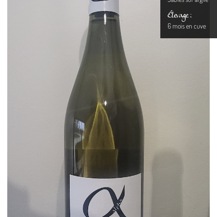
Élevage :
6 mois en cuve
En cochant cette case, vous consentez à recevoir nos propositions commerciales à l'adresse email
indiqué ci-dessus. Vous pouvez vous désinscrire à tout moment en utilisant
le formulaire de
désinscription
.
Inscription