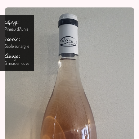
Cépage :
Pineau d'Aunis
Terroir :
Sable sur argile
Élevage :
6 mois en cuve