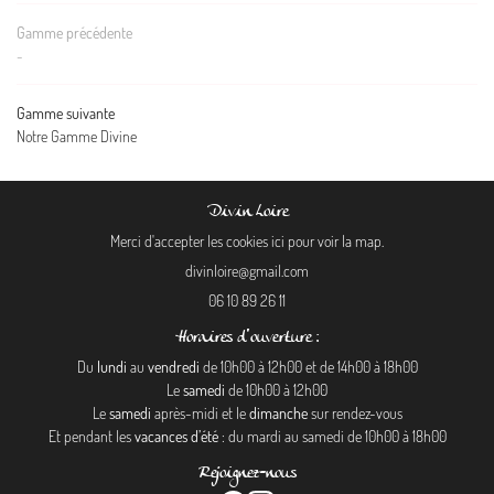
Gamme précédente
-
Gamme suivante
Notre Gamme Divine
Divin Loire
Merci d'accepter les cookies
ici
pour voir la map.
06 10 89 26 11
Horaires d'ouverture :
Du
lundi
au
vendredi
de 10h00 à 12h00 et de 14h00 à 18h00
Le
samedi
de 10h00 à 12h00
Le
samedi
après-midi et le
dimanche
sur rendez-vous
Et pendant les
vacances d’été
: du mardi au samedi de 10h00 à 18h00
Rejoignez-nous