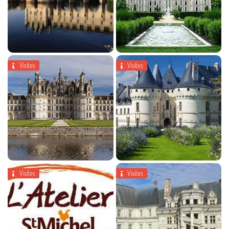
Visites
Visites


Château de Cheverny
Visites
Visites


Chaumont-sur-Loire