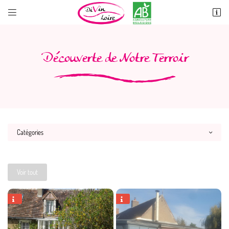


60 Rue de Contres
41700 OISLY
06 10 89 26 11
Découverte de
Notre Terroir
Catégories
Adresse email de réception

Voir tout
Recopier le code ci-contre



Rafraîchir le captcha
