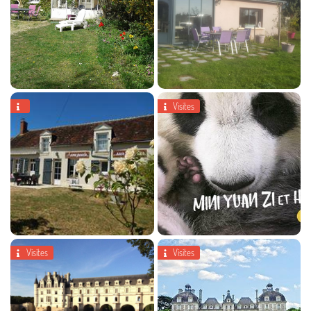
En cochant cette case, vous consentez à recevoir nos propositions commerciales à l'adresse email
indiqué ci-dessus. Vous pouvez vous désinscrire à tout moment en utilisant
le formulaire de
désinscription
.
Visites


Inscription
Nouveau gîte Le chat botté 4
personnes
Visites
Visites


Zoo de Beauval