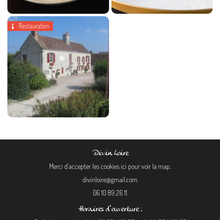
Restauration

La Maison d'à côté
Divin Loire
Merci d'accepter les cookies
ici
pour voir la map.
06 10 89 26 11
Horaires d'ouverture :