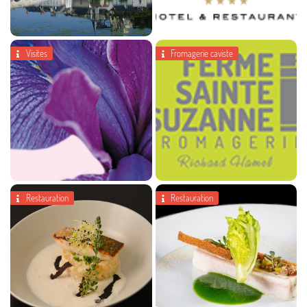
Visites
Fromagerie caviste


Les Hauts de Loire
Restauration
Restauration


La ferme sainte suzanne