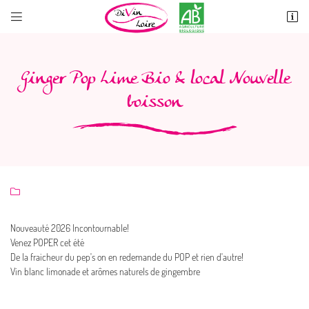


60 Rue de Contres
41700 OISLY
06 10 89 26 11
Ginger Pop Lime Bio & local Nouvelle
boisson

Adresse email de réception

Nouveauté 2026 Incontournable!
Venez POPER cet été
Recopier le code ci-contre

De la fraicheur du pep's on en redemande du POP et rien d'autre!
Vin blanc limonade et arômes naturels de gingembre
Rafraîchir le captcha
