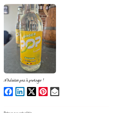
En cochant cette case, vous consentez à recevoir nos propositions commerciales à l'adresse email
indiqué ci-dessus. Vous pouvez vous désinscrire à tout moment en utilisant
le formulaire de
désinscription
.
Inscription
N'hésitez pas à partager !
Une question 
ACCUEIL
06 10 89 26 11
LE DOMAINE
Retour aux actualités