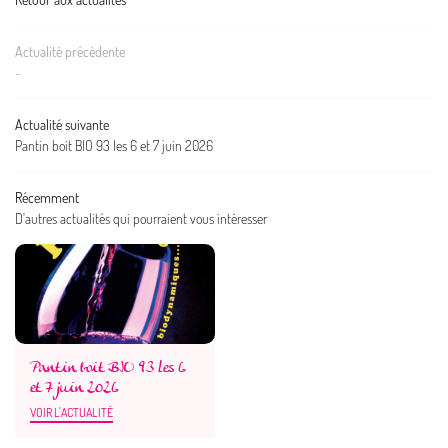
LE VIGNOBLE
Actualité précédente
TOURISME
-
 NOUS TROUVER ?
Rejoignez-nous 
Actualité suivante
LES VINS
Pantin boit BIO 93 les 6 et 7 juin 2026
S HÉBERGEMENTS
Récemment
ACTUALITÉS
D'autres actualités qui pourraient vous intéresser
Restez infor
OUTIQUE EN LIGNE
CONTACT
Inscription Newslett
Pantin boit BIO 93 les 6
et 7 juin 2026
VOIR L'ACTUALITÉ