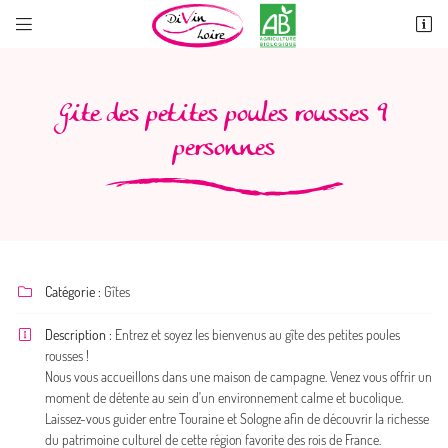


60 Rue de Contres
41700 OISLY
06 10 89 26 11
Gite des petites poules rousses 9
personnes
Catégorie :
Gîtes

Adresse email de réception

Description :
Entrez et soyez les bienvenus au gîte des petites poules

rousses !
Recopier le code ci-contre

Nous vous accueillons dans une maison de campagne. Venez vous offrir un
moment de détente au sein d'un environnement calme et bucolique.
Rafraîchir le captcha

Laissez-vous guider entre Touraine et Sologne afin de découvrir la richesse
du patrimoine culturel de cette région favorite des rois de France.