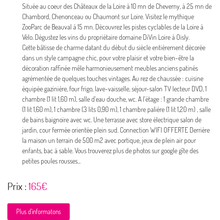
Située au coeur des Châteaux de la Loire à 10 mn de Cheverny, à 25 mn de
Chambord, Chenonceau ou Chaumont sur Loire. Visitez le mythique
ZooParc de Beauval à 15 mn. Découvrez les pistes cyclables de la Loire à
Vélo. Dégustez les vins du propriétaire domaine DiVin Loire à Oisly.
En cochant cette case, vous consentez à recevoir nos propositions commerciales à l'adresse email
Cette bâtisse de charme datant du début du siècle entièrement décorée
indiqué ci-dessus. Vous pouvez vous désinscrire à tout moment en utilisant
le formulaire de
dans un style campagne chic, pour votre plaisir et votre bien-être la
désinscription
.
décoration raffinée mêle harmonieusement meubles anciens patinés
agrémentée de quelques touches vintages. Au rez de chaussée : cuisine
Inscription
équipée gazinière, four frigo, lave-vaisselle, séjour-salon TV lecteur DVD, 1
chambre (1 lit 1,60 m), salle d'eau douche, wc. A l'étage : 1 grande chambre
(1 lit 1,60 m), 1 chambre (3 lits 0,90 m), 1 chambre palière (1 lit 1,20 m) , salle
de bains baignoire avec wc. Une terrasse avec store électrique salon de
jardin, cour fermée orientée plein sud. Connection WIFI OFFERTE Derrière
la maison un terrain de 500 m2 avec portique, jeux de plein air pour
enfants, bac à sable. Vous trouverez plus de photos sur google gîte des
petites poules rousses...
Prix :
165€
Plus d’informatons