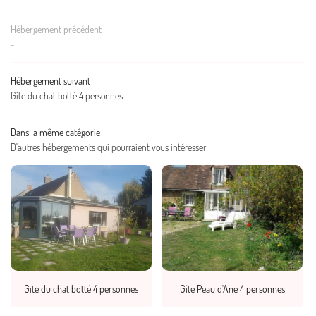
Restez infor
OUTIQUE EN LIGNE
Hébergement précédent
CONTACT
-
Inscription Newslett
Hébergement suivant
Gite du chat botté 4 personnes
Dans la même catégorie
D'autres hébergements qui pourraient vous intéresser
Gite du chat botté 4 personnes
Gîte Peau d'Ane 4 personnes