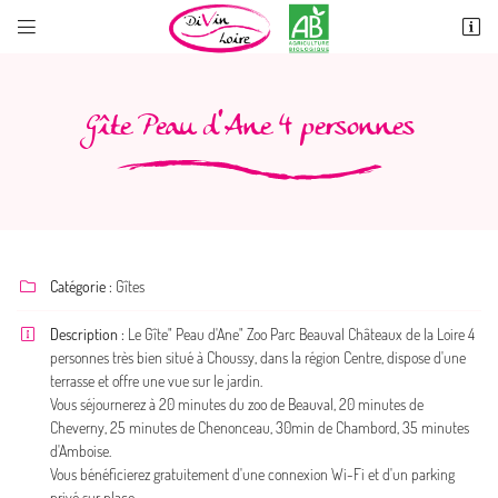


60 Rue de Contres
41700 OISLY
06 10 89 26 11
Gîte Peau d'Ane 4 personnes
Catégorie :
Gîtes

Description :
Le Gîte" Peau d'Ane" Zoo Parc Beauval Châteaux de la Loire 4

Adresse email de réception

personnes très bien situé à Choussy, dans la région Centre, dispose d'une
terrasse et offre une vue sur le jardin.
Vous séjournerez à 20 minutes du zoo de Beauval, 20 minutes de
Recopier le code ci-contre

Cheverny, 25 minutes de Chenonceau, 30min de Chambord, 35 minutes
Rafraîchir le captcha
d'Amboise.

Vous bénéficierez gratuitement d'une connexion Wi-Fi et d'un parking
privé sur place.