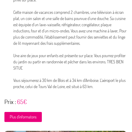
Cette maison de vacances comprend 2 chambres, une télévision à écran
plat, un coin salon et une salle de bains pourvue d'une douche. Sa cuisine
est équipée d'un lave-vaisselle, réfrigérateur, congélateur, plaque
En cochant cette case, vous consentez à recevoir nos propositions commerciales à l'adresse email
inductions, four et d'un micro-ondes. Vous avez une machine à laver.. Pour
indiqué ci-dessus. Vous pouvez vous désinscrire à tout moment en utilisant
le formulaire de
désinscription
.
plus de commodité, l'établissement peut fournir des serviettes et du linge
de lit moyennant des frais supplémentaires.
Inscription
Une aire de jeux pour enfants est présente sur place. Vous pourrez profiter
du jardin ou partir en randonnée et pêcher dans les environs. TRES BIEN
SITUE
Vous séjournerez à 30 km de Blois et à 34 km d'Amboise. L'aéroport le plus
proche, celui de Tours Val de Loire, est situé à 63 km.
Prix :
65€
Plus d’informatons